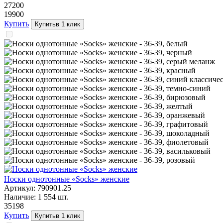
272
00
199
00
Купить
Купить
в 1 клик
Носки однотонные «Socks» женские
Артикул:
790901.25
Наличие:
1 554
шт.
351
98
Купить
Купить
в 1 клик