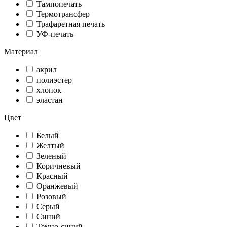
Тампопечать
Термотрансфер
Трафаретная печать
УФ-печать
Материал
акрил
полиэстер
хлопок
эластан
Цвет
Белый
Желтый
Зеленый
Коричневый
Красный
Оранжевый
Розовый
Серый
Синий
Темно-синий