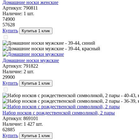
Домашние носки женские
Артикул:
790811
Наличие:
1
шт.
749
00
576
28
Купить
Купить
в 1 клик
Домашние носки мужские
Артикул:
791822
Наличие:
2
шт.
299
00
Купить
Купить
в 1 клик
Набор носков с рождественской символикой, 2 пары
Артикул:
869101
Наличие:
1 427
шт.
628
85
Купить
Купить
в 1 клик