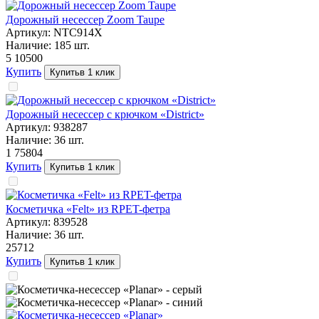
Дорожный несессер Zoom Taupe
Артикул:
NTC914X
Наличие:
185
шт.
5 105
00
Купить
Купить
в 1 клик
Дорожный несессер с крючком «District»
Артикул:
938287
Наличие:
36
шт.
1 758
04
Купить
Купить
в 1 клик
Косметичка «Felt» из RPET-фетра
Артикул:
839528
Наличие:
36
шт.
257
12
Купить
Купить
в 1 клик