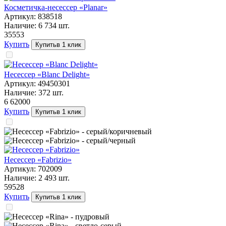
Косметичка-несессер «Planar»
Артикул:
838518
Наличие:
6 734
шт.
355
53
Купить
Купить
в 1 клик
Несессер «Blanc Delight»
Артикул:
49450301
Наличие:
372
шт.
6 620
00
Купить
Купить
в 1 клик
Несессер «Fabrizio»
Артикул:
702009
Наличие:
2 493
шт.
595
28
Купить
Купить
в 1 клик