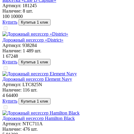
Барсетка «Line D Capsule»
Артикул:
181245
Наличие:
8
шт.
100 100
00
Купить
Купить
в 1 клик
Дорожный несессер «District»
Артикул:
938284
Наличие:
1 489
шт.
1 672
48
Купить
Купить
в 1 клик
Дорожный несессер Element Navy
Артикул:
LTC825N
Наличие:
116
шт.
4 644
00
Купить
Купить
в 1 клик
Дорожный несессер Hamilton Black
Артикул:
NTC711A
Наличие:
476
шт.