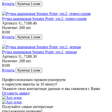
Купить
Купить
в 1 клик
Ручка шариковая Senator Point, ver.2, темно-синяя
Артикул:
G_7188.40
Наличие:
200
шт.
81
00
Купить
Купить
в 1 клик
Ручка шариковая Senator Point, ver.2, черная
Артикул:
G_7188.30
Наличие:
200
шт.
81
00
Купить
Купить
в 1 клик
Профессионально проконсультируем
и нарисуем макеты за 10 минут!
Укажите свои контактные данные и мы свяжемся с Вами
Оставить заявку
Получайте самые интересные
предложения первыми!