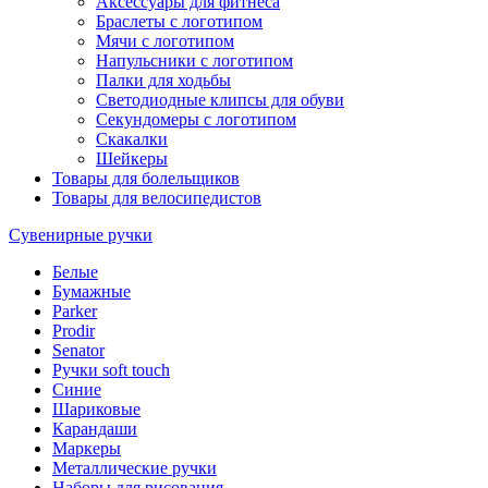
Аксессуары для фитнеса
Браслеты с логотипом
Мячи с логотипом
Напульсники с логотипом
Палки для ходьбы
Светодиодные клипсы для обуви
Секундомеры с логотипом
Скакалки
Шейкеры
Товары для болельщиков
Товары для велосипедистов
Сувенирные ручки
Белые
Бумажные
Parker
Prodir
Senator
Ручки soft touch
Синие
Шариковые
Карандаши
Маркеры
Металлические ручки
Наборы для рисования