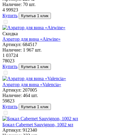
Наличие:
70
шт.
4 999
23
Купить
Купить
в 1 клик
Скидка
Аэратор для вина «Airwine»
Артикул:
684517
Наличие:
1 967
шт.
1 037
24
780
23
Купить
Купить
в 1 клик
Аэратор для вина «Valencia»
Артикул:
207005
Наличие:
464
шт.
598
23
Купить
Купить
в 1 клик
Бокал Cabernet Sauvignon, 1002 мл
Артикул:
912340