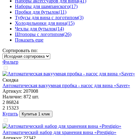
Наборы аксессуаров для вина
(41)
Наборы для шампанского
(17)
Пробки для бутылок
(11)
Тубусы для вина с логотипом
(3)
Холодильники для вина
(15)
Чехлы для бутылок
(14)
Штопоры с логотипом
(26)
Показать еще
Сортировать по:
Фильтр
Скидка
Автоматическая вакуумная пробка - насос для вина «Saver»
Артикул:
207008
Наличие:
872
шт.
2 868
24
2 153
23
Купить
Купить
в 1 клик
Автоматический набор для хранения вина «Prestigio»
Артикул:
22342