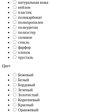
натуральная кожа
нейлон
пластик
поликарбонат
полипропилен
полиуретан
полиэстер
силикон
стекло
фарфор
хлопок
хрусталь
Цвет
Бежевый
Белый
Бордовый
Зеленый
Золотистый
Коричневый
Красный
Оранжевый