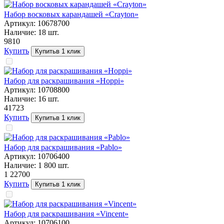
Набор восковых карандашей «Crayton»
Артикул:
10678700
Наличие:
18
шт.
98
10
Купить
Купить
в 1 клик
Набор для раскрашивания «Hoppi»
Артикул:
10708800
Наличие:
16
шт.
417
23
Купить
Купить
в 1 клик
Набор для раскрашивания «Pablo»
Артикул:
10706400
Наличие:
1 800
шт.
1 227
00
Купить
Купить
в 1 клик
Набор для раскрашивания «Vincent»
Артикул:
10706100