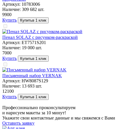
Артикул:
10783006
Наличие:
309 682
шт.
99
00
Купить
Купить
в 1 клик
Пенал SOLAZ с рисунком-раскраской
Артикул:
ET7571S201
Наличие:
19 000
шт.
70
00
Купить
Купить
в 1 клик
Письменный набор VERNAK
Артикул:
HW8087S129
Наличие:
13 693
шт.
121
00
Купить
Купить
в 1 клик
Профессионально проконсультируем
и нарисуем макеты за 10 минут!
Укажите свои контактные данные и мы свяжемся с Вами
Оставить заявку