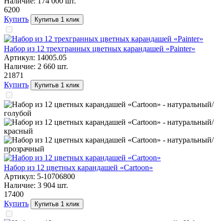
Наличие:
174 000
шт.
62
00
Купить
Купить
в 1 клик
Набор из 12 трехгранных цветных карандашей «Painter»
Артикул:
14005.05
Наличие:
2 660
шт.
218
71
Купить
Купить
в 1 клик
Набор из 12 цветных карандашей «Cartoon»
Артикул:
5-10706800
Наличие:
3 904
шт.
174
00
Купить
Купить
в 1 клик