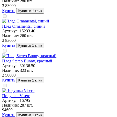
Наличие:
280
шт.
3 830
00
Купить
Купить
в 1 клик
Плед Ornamental, синий
Артикул:
15233.40
Наличие:
260
шт.
3 830
00
Купить
Купить
в 1 клик
Плед Stereo Bunny, красный
Артикул:
30136.50
Наличие:
323
шт.
2 500
00
Купить
Купить
в 1 клик
Подушка Visero
Артикул:
16795
Наличие:
287
шт.
946
00
Купить
Купить
в 1 клик