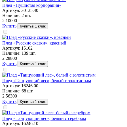
Плед «Пушистая корпорация»
Артикул:
30135.40
Наличие:
2
шт.
2 100
00
Купить
Купить
в 1 клик
Плед «Русские сказки», красный
Артикул:
15102
Наличие:
139
шт.
2 288
00
Купить
Купить
в 1 клик
Плед «Танцующий лес», белый с золотистым
Артикул:
16246.00
Наличие:
68
шт.
2 563
00
Купить
Купить
в 1 клик
Плед «Танцующий лес», белый с серебром
Артикул:
16246.10