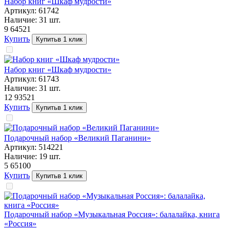
Набор книг «Шкаф мудрости»
Артикул:
61742
Наличие:
31
шт.
9 645
21
Купить
Купить
в 1 клик
Набор книг «Шкаф мудрости»
Артикул:
61743
Наличие:
31
шт.
12 935
21
Купить
Купить
в 1 клик
Подарочный набор «Великий Паганини»
Артикул:
514221
Наличие:
19
шт.
5 651
00
Купить
Купить
в 1 клик
Подарочный набор «Музыкальная Россия»: балалайка, книга
«Россия»