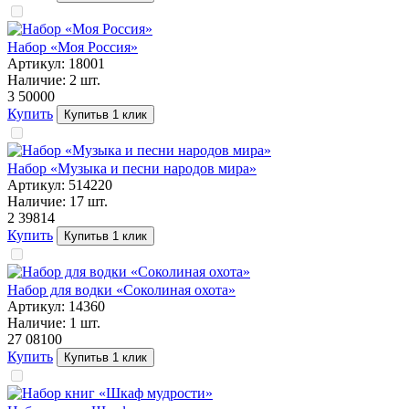
Набор «Моя Россия»
Артикул:
18001
Наличие:
2
шт.
3 500
00
Купить
Купить
в 1 клик
Набор «Музыка и песни народов мира»
Артикул:
514220
Наличие:
17
шт.
2 398
14
Купить
Купить
в 1 клик
Набор для водки «Соколиная охота»
Артикул:
14360
Наличие:
1
шт.
27 081
00
Купить
Купить
в 1 клик