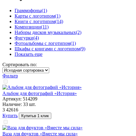
Граммофоны
(1)
Карты с логотипом
(1)
Книги с логотипом
(14)
Композиции
(11)
Наборы дисков музыкальных
(2)
Фигурки
(4)
Фотоальбомы с логотипом
(1)
Шкафы с книгами с логотипом
(9)
Показать еще
Сортировать по:
Фильтр
Альбом для фотографий «История»
Артикул:
514209
Наличие:
33
шт.
3 426
16
Купить
Купить
в 1 клик
Ваза для фруктов «Вместе мы сила»