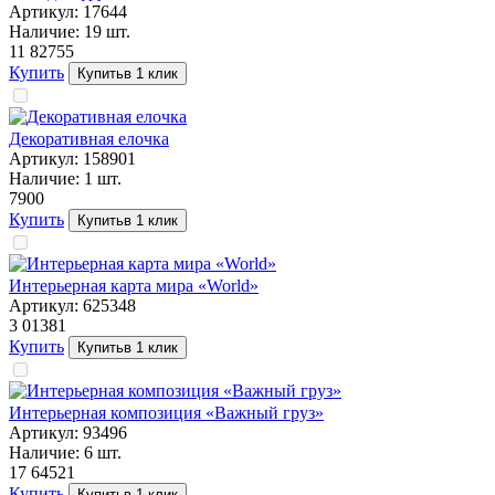
Артикул:
17644
Наличие:
19
шт.
11 827
55
Купить
Купить
в 1 клик
Декоративная елочка
Артикул:
158901
Наличие:
1
шт.
79
00
Купить
Купить
в 1 клик
Интерьерная карта мира «World»
Артикул:
625348
3 013
81
Купить
Купить
в 1 клик
Интерьерная композиция «Важный груз»
Артикул:
93496
Наличие:
6
шт.
17 645
21
Купить
Купить
в 1 клик