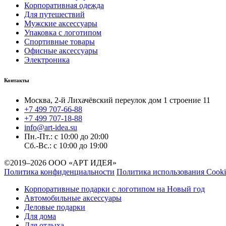
Корпоративная одежда
Для путешествий
Мужские аксессуары
Упаковка с логотипом
Спортивные товары
Офисные аксессуары
Электроника
Контакты
Москва, 2-й Лихачёвский переулок дом 1 строение 11
+7 499 707-66-88
+7 499 707-18-88
info@art-idea.su
Пн.-Пт.: с 10:00 до 20:00
Сб.-Вс.: с 10:00 до 19:00
©2019–2026 ООО «АРТ ИДЕЯ»
Политика конфиденциальности
Политика использования Cooki
Корпоративные подарки с логотипом на Новый год
Автомобильные аксессуары
Деловые подарки
Для дома
Для отдыха