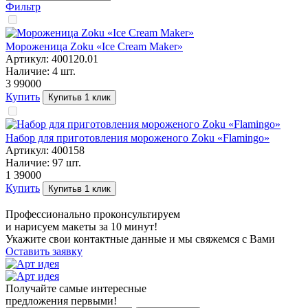
Фильтр
Мороженица Zoku «Ice Cream Maker»
Артикул:
400120.01
Наличие:
4
шт.
3 990
00
Купить
Купить
в 1 клик
Набор для приготовления мороженого Zoku «Flamingo»
Артикул:
400158
Наличие:
97
шт.
1 390
00
Купить
Купить
в 1 клик
Профессионально проконсультируем
и нарисуем макеты за 10 минут!
Укажите свои контактные данные и мы свяжемся с Вами
Оставить заявку
Получайте самые интересные
предложения первыми!